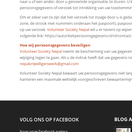
naar u of een ander, door u genoemde organisatie, te sturen. U 
persoonsgegevens of verzoek tot intrekking van uw toestemmi
Om er zeker van te zijn dat het verzoek tot inzage door u is ge
zone, de strook met nummers onderaan het paspoort), paspoort
op uw verzoek.
Volunteer Society Nepal
wil u er tevens op wijze
volgende link: https://autoriteitpersoonsgegevens.nl/nl/contac
Hoe wij persoonsgegevens beveiligen
Volunteer Society Nepal
neemt de bescherming van uw gegevens
wijziging tegen te gaan. Als u de indruk heeft dat uw gegevens n
nepalvrijwilligerswerk@gmail.com
Volunteer Society Nepal bewaart uw persoonsgegevens niet lang
hanteren een maximale wettelijk voorgeschreven bewaartermijn 
BLOG A
VOLG ONS OP FACEBOOK
Naar onze
facebook
pagina