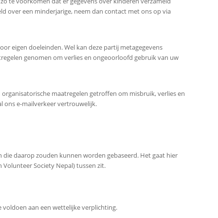
 om zo te voorkomen dat er gegevens over kinderen verzameld
ld over een minderjarige, neem dan contact met ons op via
oor eigen doeleinden. Wel kan deze partij metagegevens
atregelen genomen om verlies en ongeoorloofd gebruik van uw
 organisatorische maatregelen getroffen om misbruik, verlies en
 ons e-mailverkeer vertrouwelijk.
en die daarop zouden kunnen worden gebaseerd. Het gaat hier
olunteer Society Nepal) tussen zit.
 voldoen aan een wettelijke verplichting.