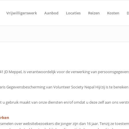
Vrijwilligerswerk
Aanbod
Locaties
Reizen
Kosten
D
941 JD Meppel, is verantwoordelijk voor de verwerking van persoonsgegevens
is Gegevensbescherming van Volunteer Society Nepal Hij/zij is te bereiken
u gebruik maakt van onze diensten en/of omdat u deze zelf aan ons verstr
erken
erzamelen over websitebezoekers die jonger zijn dan 16 jaar. Tenzij ze toe