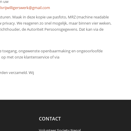
an uw
lvrijwilligerswerk@gmail.com
e sturen. Maak in deze kopie uw pasfoto, MRZ (machine readable
rivacy. We reageren zo snel mogelijk, maar binnen vier weken,
ezichthouder, de Autoriteit Persoonsgegevens. Dat kan via de
de toegang, ongewenste openbaarmaking en ongeoorloofde
t op met onze klantenservice of via
rden verzameld. Wij
CONTACT
Volunteer Society Nepal