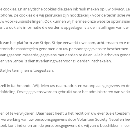
e cookies. En analytische cookies die geen inbreuk maken op uw privacy. Een
phone. De cookies die wij gebruiken zijn noodzakelijk voor de technische 
w voorkeursinstellingen. Ook kunnen wij hiermee onze website optimaliser
unt u ook alle informatie die eerder is opgeslagen via de instellingen van uw
k van het platform van Stripe. Stripe verwerkt uw naam, achternaam en e-
satorische maatregelen genomen om uw persoonsgegevens te beschermen. S
aarvan (geanonimiseerde) gegevens met derden te delen. Alle hierboven ge
n van Stripe´s dienstverlening waarvoor zij derden inschakelen.
elijke termijnen is toegestaan.
zelf in Kathmandu. Wij delen uw naam, adres en woonplaatsgegevens en de
houdafdeling. Deze gegevens worden gebruikt voor het administreren van 
eren of te verwijderen. Daarnaast heeft u het recht om uw eventuele toeste
 verwerking van uw persoonsgegevens door Volunteer Society Nepal en hee
rzoek kunt indienen om de persoonsgegevens die wij van u beschikken in 