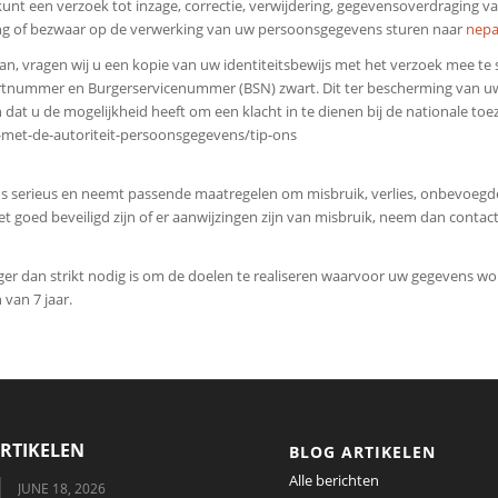
kunt een verzoek tot inzage, correctie, verwijdering, gegevensoverdraging v
ng of bezwaar op de verwerking van uw persoonsgegevens sturen naar
nepa
daan, vragen wij u een kopie van uw identiteitsbewijs met het verzoek mee t
nummer en Burgerservicenummer (BSN) zwart. Dit ter bescherming van uw p
n dat u de mogelijkheid heeft om een klacht in te dienen bij de nationale to
t-met-de-autoriteit-persoonsgegevens/tip-ons
 serieus en neemt passende maatregelen om misbruik, verlies, onbevoeg
iet goed beveiligd zijn of er aanwijzingen zijn van misbruik, neem dan contac
er dan strikt nodig is om de doelen te realiseren waarvoor uw gegevens wo
van 7 jaar.
RTIKELEN
BLOG ARTIKELEN
Alle berichten
JUNE 18, 2026