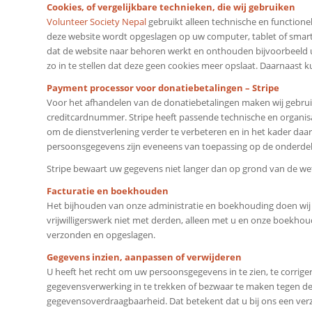
Cookies, of vergelijkbare technieken, die wij gebruiken
Volunteer Society Nepal
gebruikt alleen technische en functionel
deze website wordt opgeslagen op uw computer, tablet of smart
dat de website naar behoren werkt en onthouden bijvoorbeeld u
zo in te stellen dat deze geen cookies meer opslaat. Daarnaast k
Payment processor voor donatiebetalingen – Stripe
Voor het afhandelen van de donatiebetalingen maken wij gebrui
creditcardnummer. Stripe heeft passende technische en organi
om de dienstverlening verder te verbeteren en in het kader d
persoonsgegevens zijn eveneens van toepassing op de onderdele
Stripe bewaart uw gegevens niet langer dan op grond van de wett
Facturatie en boekhouden
Het bijhouden van onze administratie en boekhouding doen wij 
vrijwilligerswerk niet met derden, alleen met u en onze boek
verzonden en opgeslagen.
Gegevens inzien, aanpassen of verwijderen
U heeft het recht om uw persoonsgegevens in te zien, te corrig
gegevensverwerking in te trekken of bezwaar te maken tegen de
gegevensoverdraagbaarheid. Dat betekent dat u bij ons een ve