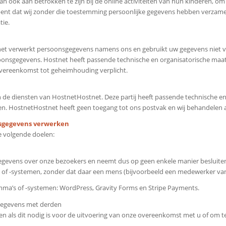
dan ook aan betrokken te zijn bij de online activiteiten van hun kinderen,
bent dat wij zonder die toestemming persoonlijke gegevens hebben verzame
tie.
net verwerkt persoonsgegevens namens ons en gebruikt uw gegevens niet v
rsoonsgegevens. Hostnet heeft passende technische en organisatorische ma
vereenkomst tot geheimhouding verplicht.
n de diensten van HostnetHostnet. Deze partij heeft passende technische en
n. HostnetHostnet heeft geen toegang tot ons postvak en wij behandelen al
onsgegevens verwerken
 volgende doelen:
 gegevens over onze bezoekers en neemt dus op geen enkele manier besluit
-systemen, zonder dat daar een mens (bijvoorbeeld een medewerker van V
a’s of -systemen: WordPress, Gravity Forms en Stripe Payments.
gegevens met derden
en als dit nodig is voor de uitvoering van onze overeenkomst met u of om te