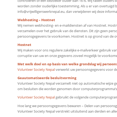
controleren of een bezoeker ouder dan 16 is. Wij raden ouders 
worden zonder ouderlijke toestemming. Als u er van overtuigd 
info@vrijwilligerswerknepal.eu, dan verwijderen wij deze informa
Webhosting – Hostnet
Wij nemen webhosting- en e-maildiensten af van Hostnet. Host
verzamelen over het gebruik van de diensten. Dit zijn geen pe
persoonsgegevens te voorkomen. Hostnet is op grond van de o
Hostnet
Wij maken voor ons reguliere zakelijke e-mailverkeer gebruik va
corruptie van uw en onze gegevens zoveel mogelijk te voorkome
Met welk doel en op basis van welke grondslag wij perso
Volunteer Society Nepal
verwerkt uw persoonsgegevens voor de
Geautomatiseerde besluitvorming
Volunteer Society Nepal verzamelt niet op automatische wijze
om besluiten die worden genomen door computerprogramma’s of 
Volunteer Society Nepal
gebruikt de volgende computerprogramm
Hoe lang we persoonsgegevens bewaren – Delen van persoons
Volunteer Society Nepal verstrekt uitsluitend aan derden en alle