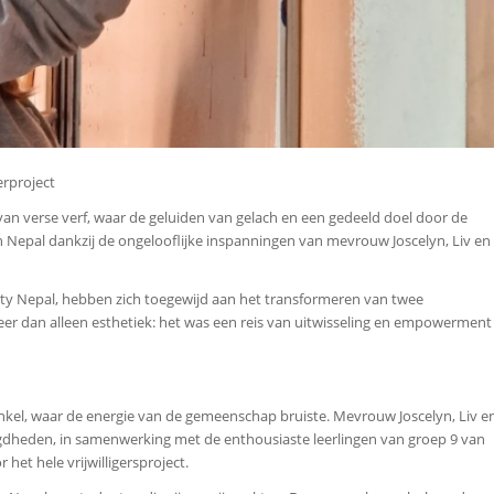
erproject
e van verse verf, waar de geluiden van gelach en een gedeeld doel door de
n Nepal dankzij de ongelooflijke inspanningen van mevrouw Joscelyn, Liv en
ciety Nepal, hebben zich toegewijd aan het transformeren van twee
meer dan alleen esthetiek: het was een reis van uitwisseling en empowerment
nkel, waar de energie van de gemeenschap bruiste. Mevrouw Joscelyn, Liv e
gdheden, in samenwerking met de enthousiaste leerlingen van groep 9 van
et hele vrijwilligersproject.