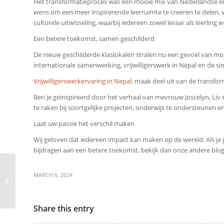
Het transformatieproces was een mooie mix van Nederlandse en N
wens om een ​​meer inspirerende leerruimte te creëren te dele
culturele uitwisseling, waarbij iedereen zowel leraar als leerling w
Een betere toekomst, samen geschilderd
De nieuw geschilderde klaslokalen stralen nu een gevoel van moge
internationale samenwerking, vrijwilligerswerk in Nepal en de s
Vrijwilligerswerkervaring in Nepal
: maak deel uit van de transfor
Ben je geïnspireerd door het verhaal van mevrouw Joscelyn, Liv 
te raken bij soortgelijke projecten, onderwijs te ondersteunen
Laat uw passie het verschil maken
Wij geloven dat iedereen impact kan maken op de wereld. Als je j
bijdragen aan een betere toekomst, bekijk dan onze andere blogp
Reis met een doel:
MARCH 6, 2024
Joscelyn, Lisa, Liv,
Desiree en Isis Ontdek
het hart van...
Share this entry