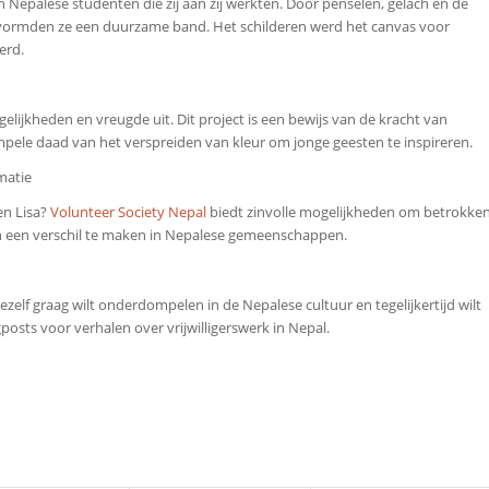
epalese studenten die zij aan zij werkten. Door penselen, gelach en de
n, vormden ze een duurzame band. Het schilderen werd het canvas voor
erd.
lijkheden en vreugde uit. Dit project is een bewijs van de kracht van
impele daad van het verspreiden van kleur om jonge geesten te inspireren.
matie
en Lisa?
Volunteer Society Nepal
biedt zinvolle mogelijkheden om betrokke
 en een verschil te maken in Nepalese gemeenschappen.
ezelf graag wilt onderdompelen in de Nepalese cultuur en tegelijkertijd wilt
osts voor verhalen over vrijwilligerswerk in Nepal.