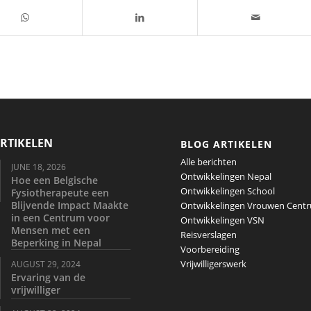
RTIKELEN
BLOG ARTIKELEN
Alle berichten
JUNE 18, 2026
Ontwikkelingen Nepal
Hoe een Belgische
Ontwikkelingen School
Fysiotherapeute een
Blijvende Impact Maakte
Ontwikkelingen Vrouwen Cent
in een Centrum voor
Ontwikkelingen VSN
Mensen met een
Reisverslagen
Beperking in Nepal
Voorbereiding
Vrijwilligerswerk
AUGUST 29, 2024
Ervaring van de
vrijwilliger