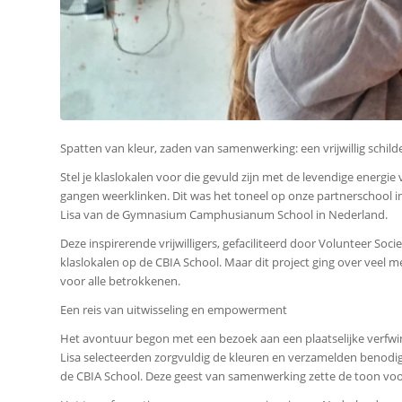
Spatten van kleur, zaden van samenwerking: een vrijwillig schild
Stel je klaslokalen voor die gevuld zijn met de levendige energi
gangen weerklinken. Dit was het toneel op onze partnerschool i
Lisa van de Gymnasium Camphusianum School in Nederland.
Deze inspirerende vrijwilligers, gefaciliteerd door Volunteer So
klaslokalen op de CBIA School. Maar dit project ging over veel 
voor alle betrokkenen.
Een reis van uitwisseling en empowerment
Het avontuur begon met een bezoek aan een plaatselijke verfwi
Lisa selecteerden zorgvuldig de kleuren en verzamelden benodi
de CBIA School. Deze geest van samenwerking zette de toon voor h