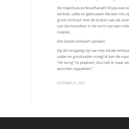
De majestueuze Boudhanath Stupa was een
winkels, cafés en gebouwen die een mix zijn
groot contrast met de straten aan de ove
van de monniken in de vorm van een rode
roepies.
Een lokale simkaart ophalen
Op de terugweg zijn we mijn lokale simkaa
vader en grootvader vroeg! Ik ken de naam
“Ah Gong” te plaatsen, dus heb ik maar ee
woorden oppakken! “
OCTOBER 21, 2023