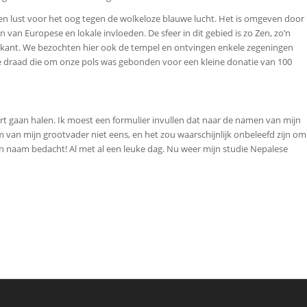
 lust voor het oog tegen de wolkeloze blauwe lucht. Het is omgeven door
 van Europese en lokale invloeden. De sfeer in dit gebied is zo Zen, zo’n
rkant. We bezochten hier ook de tempel en ontvingen enkele zegeningen
 draad die om onze pols was gebonden voor een kleine donatie van 100
rt gaan halen. Ik moest een formulier invullen dat naar de namen van mijn
 van mijn grootvader niet eens, en het zou waarschijnlijk onbeleefd zijn om
n naam bedacht! Al met al een leuke dag. Nu weer mijn studie Nepalese