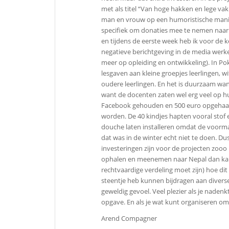
met als titel “Van hoge hakken en lege vak
man en vrouw op een humoristische manier
specifiek om donaties mee te nemen naar 
en tijdens de eerste week heb ik voor de
negatieve berichtgeving in de media wer
meer op opleiding en ontwikkeling). In 
lesgaven aan kleine groepjes leerlingen, 
oudere leerlingen. En het is duurzaam want 
want de docenten zaten wel erg veel op hu
Facebook gehouden en 500 euro opgehaal
worden. De 40 kindjes hapten vooral stof
douche laten installeren omdat de voorm
dat was in de winter echt niet te doen. Dus
investeringen zijn voor de projecten zooo b
ophalen en meenemen naar Nepal dan kan j
rechtvaardige verdeling moet zijn) hoe dit 
steentje heb kunnen bijdragen aan diverse
geweldig gevoel. Veel plezier als je nadenk
opgave. En als je wat kunt organiseren om
Arend Compagner