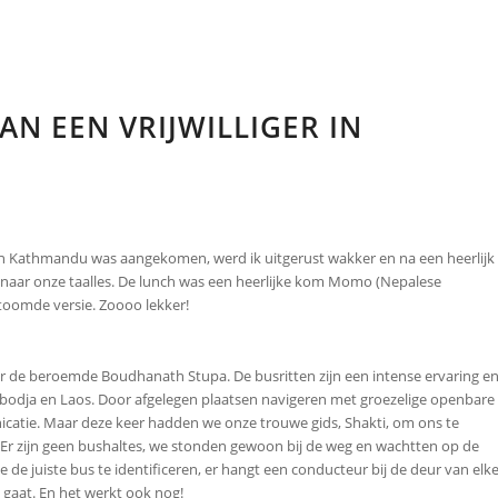
AN EEN VRIJWILLIGER IN
 in Kathmandu was aangekomen, werd ik uitgerust wakker en na een heerlijk
g naar onze taalles. De lunch was een heerlijke kom Momo (Nepalese
toomde versie. Zoooo lekker!
de beroemde Boudhanath Stupa. De busritten zijn een intense ervaring e
bodja en Laos. Door afgelegen plaatsen navigeren met groezelige openbare
atie. Maar deze keer hadden we onze trouwe gids, Shakti, om ons te
 Er zijn geen bushaltes, we stonden gewoon bij de weg en wachtten op de
 de juiste bus te identificeren, er hangt een conducteur bij de deur van elk
 gaat. En het werkt ook nog!