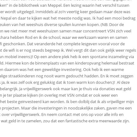
ken” in de bibliotheek van Meppel. Een lezing waarin het verschil tussen
 wordt uitgelegd. Inmiddels al zo’n veertig keer gedaan maar deze was
Nepal en daar te kijken wat het meeste nodig was. Ik had een mooi bedrag
 keuken van het weeshuis diverse spullen kunnen kopen. (NB: Door de
ken we niet meer met weeshuizen samen maar concentreert VSN zich veel
Pokhara hebben Rod en ik de school, waar we werkzaam waren en samen
wifi geschonken. Dat veranderde het complete lesgeven vooral voor de
de wifi is er nog steeds begreep ik. Wel vergt dit dan ook gelijk weer regels
n mobiel ineens;)! Op een andere plek heb ik een spontane inzameling via
d. Hiermee kon de binnenplaats van een kinderopvang helemaal bestraat
 en daarom was het een geweldige investering. Ook heb ik een warme
alige straatkinderen nog nooit warm gedoucht hadden. En ik moet zeggen
 ja, ik was zelf ook erg gelukkig dat ik toen warm kon douchen;)! Al deze
elangrijk. Ja vrijwilligerswerk ook maar kan je thuis via donaties wat geld
e ter plaatse kijken (in overleg met VSN omdat er ook weer een
het beste geïnvesteerd kan worden. Ik ben dolblij dat ik als vrijwilliger mijn
 projecten. Maar die investeringen in noodzakelijke zaken, gaven me een
t over vrijwilligerswerk. En neem contact met ons op voor alle info en
 wat geld in te zamelen, zou dat een fantastische extra meerwaarde zijn.