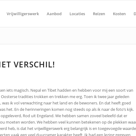
Vrijwilligerswerk
Aanbod
Locaties
Reizen
Kosten
D
ET VERSCHIL!
ensen iets magisch. Nepal en Tibet hadden en hebben voor mij een soort van
osterse tradities trokken en trekken me erg. Toen ik twee jaar geleden
d, was ik vol verwachting naar het land en de bewoners. En dat heeft goed
was het. En de herinneringen komen nog steeds op als ik naar de foto’s kijk.
n opgeleverd, Rod uit Engeland. We hebben samen zoveel beleefd dat er
n zou moeten worden. We hebben veel kunnen betekenen op de plekken waa
rd heb, is dat het vrijwilligerswerk erg belangrijk is en toegevoegde waarde
ojecten vaak een veel duurzamer karakter heeft. Ik had een lezing gegeven