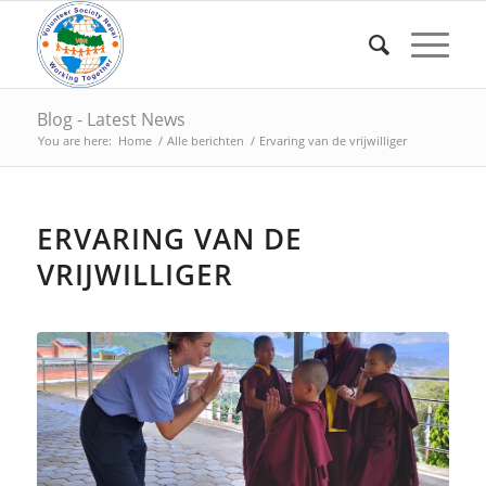
Blog - Latest News
You are here:
Home
/
Alle berichten
/
Ervaring van de vrijwilliger
ERVARING VAN DE
VRIJWILLIGER