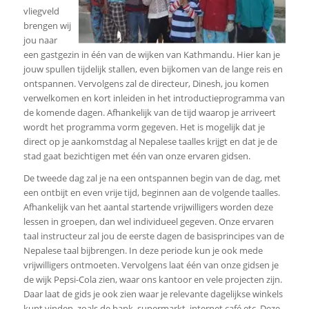
vliegveld
brengen wij
jou naar
een gastgezin in één van de wijken van Kathmandu. Hier kan je
jouw spullen tijdelijk stallen, even bijkomen van de lange reis en
ontspannen. Vervolgens zal de directeur, Dinesh, jou komen
verwelkomen en kort inleiden in het introductieprogramma van
de komende dagen. Afhankelijk van de tijd waarop je arriveert
wordt het programma vorm gegeven. Het is mogelijk dat je
direct op je aankomstdag al Nepalese taalles krijgt en dat je de
stad gaat bezichtigen met één van onze ervaren gidsen.
De tweede dag zal je na een ontspannen begin van de dag, met
een ontbijt en even vrije tijd, beginnen aan de volgende taalles.
Afhankelijk van het aantal startende vrijwilligers worden deze
lessen in groepen, dan wel individueel gegeven. Onze ervaren
taal instructeur zal jou de eerste dagen de basisprincipes van de
Nepalese taal bijbrengen. In deze periode kun je ook mede
vrijwilligers ontmoeten. Vervolgens laat één van onze gidsen je
de wijk Pepsi-Cola zien, waar ons kantoor en vele projecten zijn.
Daar laat de gids je ook zien waar je relevante dagelijkse winkels
kunt vinden, zoals de bank, supermarkt, internet café etc. Deze