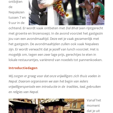
ontbijten
de
Nepalezen
tussen 7 en
9 uur in de
ochtend. Er wordt vaak ontbeten met
Dal Bhat
(een rijstgerecht
met groente en linzensoep). In de avond voorziet het gastgezin
jou van een avondmaaltijd. Deze eet je vaak gezamenlijk met
het gastgezin. De avondmaaltijden zullen ook vaak Nepalees
zijn. Er wordt verwacht dat je jezelf van lunch voorziet. Het is
mogelijk om, tegen een zeer lage prijs, gerechtjes te eten in
lokale restaurantjes, variërend van noedels tot pannenkoeken.
Introductiedagen
Wij zorgen er graag voor dat onze vrijwilligers zich thuis voelen in
Nepal. Daarom organiseren we aan het begin van ieders
vrijwilligersperiode een introductie in de tradities, taal, gebruiken
en religies van Nepal.
Vanaf het
moment
dat je uit