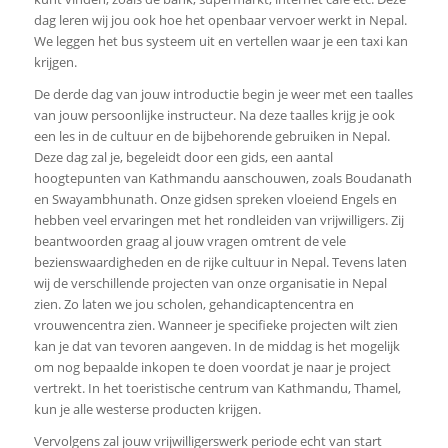
dag leren wij jou ook hoe het openbaar vervoer werkt in Nepal.
We leggen het bus systeem uit en vertellen waar je een taxi kan
krijgen.
De derde dag van jouw introductie begin je weer met een taalles
van jouw persoonlijke instructeur. Na deze taalles krijg je ook
een les in de cultuur en de bijbehorende gebruiken in Nepal.
Deze dag zal je, begeleidt door een gids, een aantal
hoogtepunten van Kathmandu aanschouwen, zoals Boudanath
en Swayambhunath. Onze gidsen spreken vloeiend Engels en
hebben veel ervaringen met het rondleiden van vrijwilligers. Zij
beantwoorden graag al jouw vragen omtrent de vele
bezienswaardigheden en de rijke cultuur in Nepal. Tevens laten
wij de verschillende projecten van onze organisatie in Nepal
zien. Zo laten we jou scholen, gehandicaptencentra en
vrouwencentra zien. Wanneer je specifieke projecten wilt zien
kan je dat van tevoren aangeven. In de middag is het mogelijk
om nog bepaalde inkopen te doen voordat je naar je project
vertrekt. In het toeristische centrum van Kathmandu, Thamel,
kun je alle westerse producten krijgen.
Vervolgens zal jouw vrijwilligerswerk periode echt van start