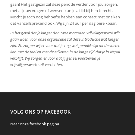
gaan! Het gastgezin zal deze periode verder voor jou zorgen,
met al jouw vragen of wensen kun je altijd bij hen terecht.
Mocht je toch nog behoefte hebben aan contact met ons kan
dat vanzelfsprekend ook. Wij zijn 24 uur per dag bereikbaar.
In het geval dat je langer dan twee maanden vrijwilligerswerk wilt
gaan doen voor onze organisatie zal deze introductie wat langer
zijn. Zo zorgen wij er voor dat je nog wat gemakkelijk uit de voeten
kan met de taal en met de etiketten in de lange tijd dat je in Nepal
verblijft. Wij zorgen er voor dat jij geheel voorbereid je
vrijwilligerswerk zult verrichten.
VOLG ONS OP FACEBOOK
Naar onze
facebook
pagina