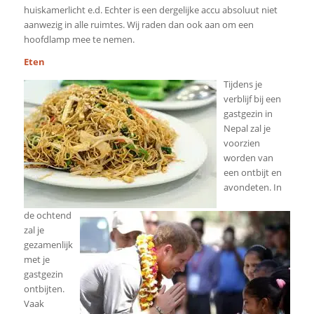
huiskamerlicht e.d. Echter is een dergelijke accu absoluut niet
aanwezig in alle ruimtes. Wij raden dan ook aan om een
hoofdlamp mee te nemen.
Eten
Tijdens je
verblijf bij een
gastgezin in
Nepal zal je
voorzien
worden van
een ontbijt en
avondeten. In
de ochtend
zal je
gezamenlijk
met je
gastgezin
ontbijten.
Vaak