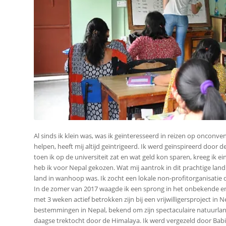
Al sinds ik klein was, was ik geïnteresseerd in reizen op onconve
helpen, heeft mij altijd geïntrigeerd. Ik werd geïnspireerd door 
toen ik op de universiteit zat en wat geld kon sparen, kreeg ik 
heb ik voor Nepal gekozen. Wat mij aantrok in dit prachtige land 
land in wanhoop was. Ik zocht een lokale non-profitorganisatie d
In de zomer van 2017 waagde ik een sprong in het onbekende en
met 3 weken actief betrokken zijn bij een vrijwilligersproject in 
bestemmingen in Nepal, bekend om zijn spectaculaire natuurland
daagse trektocht door de Himalaya. Ik werd vergezeld door Babi, 