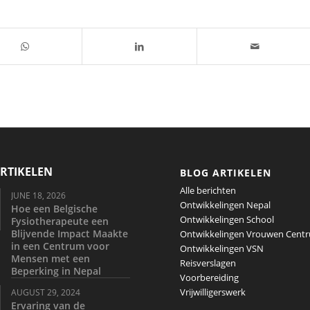
RTIKELEN
BLOG ARTIKELEN
Alle berichten
JUNE 18, 2026
Ontwikkelingen Nepal
Hoe een Belgische
Ontwikkelingen School
Fysiotherapeute een
Blijvende Impact Maakte
Ontwikkelingen Vrouwen Cent
in een Centrum voor
Ontwikkelingen VSN
Mensen met een
Reisverslagen
Beperking in Nepal
Voorbereiding
Vrijwilligerswerk
AUGUST 29, 2024
Ervaring van de