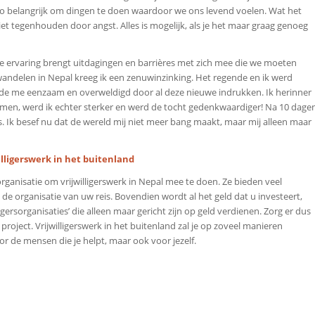
 zo belangrijk om dingen te doen waardoor we ons levend voelen. Wat het
niet tegenhouden door angst. Alles is mogelijk, als je het maar graag genoeg
lke ervaring brengt uitdagingen en barrières met zich mee die we moeten
ndelen in Nepal kreeg ik een zenuwinzinking. Het regende en ik werd
elde me eenzaam en overweldigd door al deze nieuwe indrukken. Ik herinner
omen, werd ik echter sterker en werd de tocht gedenkwaardiger! Na 10 dage
as. Ik besef nu dat de wereld mij niet meer bang maakt, maar mij alleen maar
illigerswerk in het buitenland
rganisatie om vrijwilligerswerk in Nepal mee te doen. Ze bieden veel
 de organisatie van uw reis. Bovendien wordt al het geld dat u investeert,
igersorganisaties’ die alleen maar gericht zijn op geld verdienen. Zorg er dus
roject. Vrijwilligerswerk in het buitenland zal je op zoveel manieren
r de mensen die je helpt, maar ook voor jezelf.