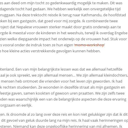
lles aan deed om mijn tocht zo gedenkwaardig mogelijk te maken. Dit was
itdagende tocht had gedaan. We hebben werkelijk een onvergetelijke tijd
eruggaan. Na deze trektocht reisde ik terug naar Kathmandu, de hoofdstad
 weken bij een gastgezin, dat goed voor mij zorgde. Ik combineerde twee
 project dat Nepalese vrouwen sterker maakt door gratis onderwijs aan te
gde ik meestal voor de kinderen in het weeshuis, terwijl ik overdag Engelse
zien welke diepgaande impact het onderwijs op de vrouwen had. Stuk voor
as vooral onder de indruk toen ze hun eigen ‘
momo-workshop
’
fte hoe kleine acties verstrekkende gevolgen kunnen hebben.
buitenland. Een van mijn belangrijkste lessen was dat we allemaal hetzelfde
taal je ook spreekt, we zijn allemaal mensen… We zijn allemaal kleindochters,
ge mensen heb ontmoet die vrienden voor het leven zijn geworden. Ik had
 rechten studeerden. Ze woonden in dezelfde straat als mijn gastgezin en
sfeestje gaven, samen kookten of gewoon uren praatten. We zijn zelfs twee
n was waarschijnlijk een van de belangrijkste aspecten die deze ervaring
orgzaam en eerlijk.
gen. Ik droomde al zo lang over deze reis en kon niet gelukkiger zijn dat ik dit
 dit gevoel van geluk duurde lang na mijn reis. Ik haal vaak herinneringen o
 koesteren. Niemand kan deze ongelooflijke herinnering van mij afnemen. Ik