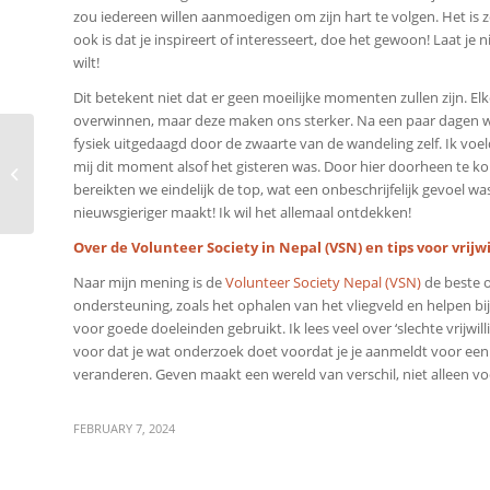
zou iedereen willen aanmoedigen om zijn hart te volgen. Het is
ook is dat je inspireert of interesseert, doe het gewoon! Laat je 
wilt!
Dit betekent niet dat er geen moeilijke momenten zullen zijn. E
overwinnen, maar deze maken ons sterker. Na een paar dagen wa
fysiek uitgedaagd door de zwaarte van de wandeling zelf. Ik vo
Ervaring van Martina
mij dit moment alsof het gisteren was. Door hier doorheen te k
met Onderwijzen in het
bereikten we eindelijk de top, wat een onbeschrijfelijk gevoel w
Klooster
nieuwsgieriger maakt! Ik wil het allemaal ontdekken!
Over de
Volunteer Society in Nepal (VSN)
en tips voor vrijw
Naar mijn mening is de
Volunteer Society Nepal (VSN)
de beste o
ondersteuning, zoals het ophalen van het vliegveld en helpen bij
voor goede doeleinden gebruikt. Ik lees veel over ‘slechte vrijwill
voor dat je wat onderzoek doet voordat je je aanmeldt voor een p
veranderen. Geven maakt een wereld van verschil, niet alleen voo
FEBRUARY 7, 2024