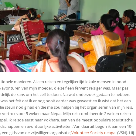
ntionele manieren. Alleen reizen en tegelijkertijd lokale mensen in nood
de avonturen van mijn moeder, die zelf een fervent reiziger was. Maar pas
eindelijk de kans om het zelf te doen. Na wat onderzoek gedaan te hebben,
was het feit dat ik er nog nooit eerder was geweest en ik wist dat het een
ie steun nodig had en die me zou helpen bij het organiseren van mijn reis.
 vertrok voor 5 weken naar Nepal. Mijn reis combineerde 2 weken reizen
Nepal. Ik reisde eerst naar Pokhara, een van de meest populaire toeristische
schappen en avontuurlijke activiteiten. Van daaruit begon ik aan een 10-
een gids van de vrijwilligersorganisatie,
Volunteer Society neapal
(VSN). Hij