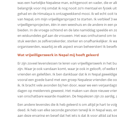
was een hartelijke Nepalese man, echtgenoot en vader, die er a
belangrijk voor mij omdat ik nog nooit zo’n mentaal en fysiek u
gehad en de Himalaya is ontzagwekkend mooi. Ik wil echt ooit t
van Nepal, om mijn vrijwilligersproject te starten. Ik verbleef 3
vrijwilligersprojecten, één in een weeshuis en de andere in een
bieden. In de vroege ochtend en de late namiddag speelde en zor
en wiskundeles gaf aan de vrouwen. Het was onthutsend om te 
stuk werden ze zelfverzekerder, sterker en onafhankelijker. Ik w
organiseerden, waarbij ze elk aspect ervan beheersten! Ik bese
Wat
vrijwilligerswerk in Nepal
mij heeft geleerd
Er zijn zoveel levenslessen te leren van vrijwilligerswerk in het 
zijn. Waar je ook vandaan komt, waar je ook in gelooft, of welke 
vrienden en geliefden. Ik ben dankbaar dat ik in Nepal geweldi
vooral een goede band met een groep Nepalese vrienden die ook
ik. Ik bracht vele avonden bij hen door, waar we een verjaardag
dagen op meidenreis geweest. Het maken van deze nieuwe vriende
van onschatbare waarde maakten. De Nepalezen zijn zo aardig, z
Een andere levensles die ik heb geleerd is om altijd je hart te vol
deed. Ik heb van elke seconde genoten terwijl ik in Nepal was, en
aan deze ervaring en besef dat het iets is dat ik voor altijd zal