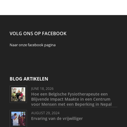
VOLG ONS OP FACEBOOK
Naar onze
facebook
pagina
BLOG ARTIKELEN
JUNE 18, 2026
Hoe een Belgische Fysiotherapeute een
Blijvende Impact Maakte in een Centrum
voor Mensen met een Beperking in Nepal
AUGUST 29, 2024
Ervaring van de vrijwilliger